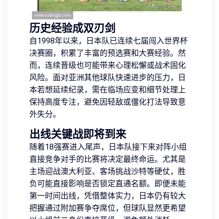
历史经验成双刃剑
自1998年以来，日本队已连续七届闯入世界杯
决赛圈，积累了丰富的预选赛和大赛经验。然
而，连续晋级也可能带来心理松懈或战术固化
风险。面对亚洲其他球队快速进步的压力，日
本若想延续纪录，需在临场应变和细节处理上
保持高度专注，避免因轻敌或僵化打法导致意
外失分。
出线关键战即将到来
随着18强赛进入尾声，日本队接下来对阵小组
直接竞争对手的比赛将决定最终命运。尤其是
主场迎战澳大利亚、客场挑战沙特等硬仗，胜
负可能直接影响是否锁定直通名额。即便未能
第一时间出线，凭借整体实力，日本仍有较大
把握通过附加赛争夺席位，但球队显然更希望