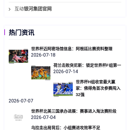
互动
银河集团官网
热门资讯
世界杯迈阿密场馆信息：阿根廷比赛资料整理
2026-07-18
荷兰击败突尼斯：锁定世界杯F组第一
2026-07-14
世界杯H组收官最大赢
家：佛得角首次参赛闯入
32强
2026-07-07
世界杯北美三国承办进展：赛事进入淘汰赛阶段
2026-07-04
乌拉圭出局背后：小组赛进攻效率不足