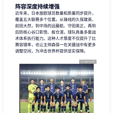
阵容深度持续增强
近年来，日本旅欧球员数量和质量同步提升，
覆盖五大联赛多个位置。从锋线的久保建英、
前田大然，到中场的远藤航、守田英正，再到
后防核心谷口彰悟、板仓滉，球队具备多套战
术体系执行能力。这种人才厚度不仅提升了比
赛容错率，也让主帅森保一在关键战中有更多
调整空间，为冲击世界杯提供坚实保障。