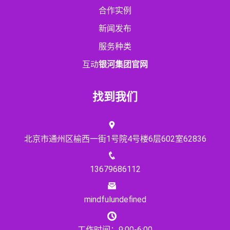
合作实例
新闻发布
服务种类
互动
银河集团官网
找到我们
北京市通州区榆西一街1号院4号楼6层602室62836
13679686112
mindfulundefined
工作时间：9:00-6:00