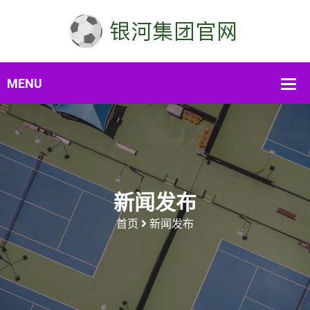
新闻发布
首页
新闻发布